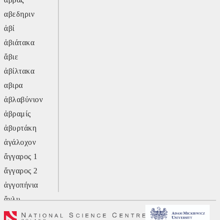
αβεδηριν
ἀβί
ἀβιάτακα
ἄβιε
ἀβίλτακα
αβιρα
ἀβλαβύνιον
ἀβραμίς
ἀβυρτάκη
ἀγάλοχον
ἄγγαρος 1
ἄγγαρος 2
ἀγγοπήνια
ἄγλυ
ἄγον