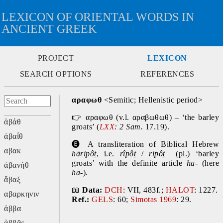
LEXICON OF ORIENTAL WORDS IN
ANCIENT GREEK
PROJECT
LEXICON
SEARCH OPTIONS
REFERENCES
αραφωθ
 <Semitic; Hellenistic period>
👉
 αραφωθ (v.l. αραβωθωθ) – ‘the barley 
ἀβάθ
groats’ (
LXX
: 2 Sam. 
17.19).
ἀβαΐθ
🅔 
A transliteration of Biblical Hebrew 
αβακ
hārip̄ôṯ
, i.e. 
rîp̄ôṯ 
/ 
rip̄ôṯ
  (pl.) ‘barley 
groats’ with the definite article 
ha-
 (here 
ἀβανήθ
hā-
).
ἄβαξ
📖
Data:
DCH
: VII, 483f.; 
HALOT
: 1227. 
αβαρκηνιν
Ref.:
GELS
: 60; 
Simotas 1969
: 29.
ἀββα
ἀββᾶς