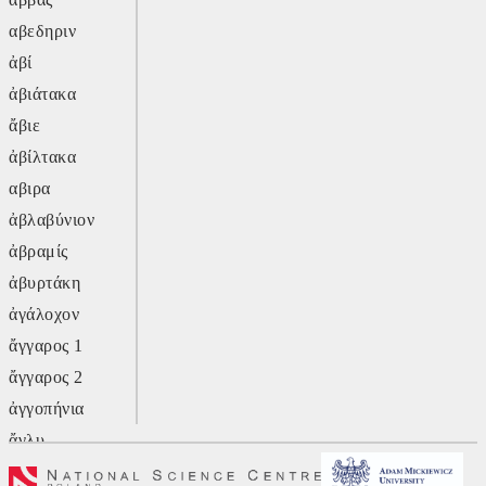
αβεδηριν
ἀβί
ἀβιάτακα
ἄβιε
ἀβίλτακα
αβιρα
ἀβλαβύνιον
ἀβραμίς
ἀβυρτάκη
ἀγάλοχον
ἄγγαρος 1
ἄγγαρος 2
ἀγγοπήνια
ἄγλυ
ἄγον