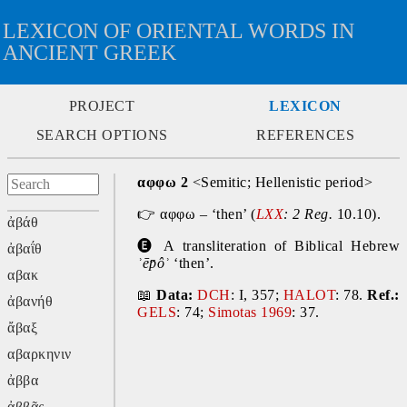
LEXICON OF ORIENTAL WORDS IN
ANCIENT GREEK
PROJECT
LEXICON
SEARCH OPTIONS
REFERENCES
αφφω 2
 <Semitic; Hellenistic period>
👉
 αφφω – ‘then’ (
LXX
: 2 Reg. 
10.10).
ἀβάθ
🅔 
A transliteration of Biblical Hebrew 
ἀβαΐθ
ʾēp̄ôʾ 
‘then’.
αβακ
📖
Data:
DCH
: I, 357; 
HALOT
: 78. 
Ref.:
ἀβανήθ
GELS
: 74;
 Simotas 1969
: 37.
ἄβαξ
αβαρκηνιν
ἀββα
ἀββᾶς