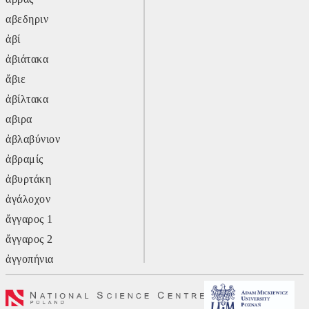
αβεδηριν
ἀβί
ἀβιάτακα
ἄβιε
ἀβίλτακα
αβιρα
ἀβλαβύνιον
ἀβραμίς
ἀβυρτάκη
ἀγάλοχον
ἄγγαρος 1
ἄγγαρος 2
ἀγγοπήνια
ἄγλυ
ἄγον