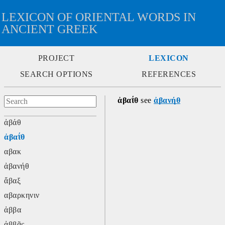
LEXICON OF ORIENTAL WORDS IN
ANCIENT GREEK
PROJECT
LEXICON
SEARCH OPTIONS
REFERENCES
ἀβαΐθ
 see 
ἀβανήθ
ἀβάθ
ἀβαΐθ
αβακ
ἀβανήθ
ἄβαξ
αβαρκηνιν
ἀββα
ἀββᾶς