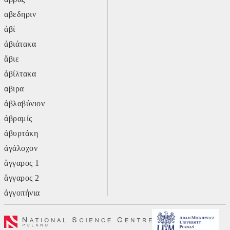
αβεδηριν
ἀβί
ἀβιάτακα
ἄβιε
ἀβίλτακα
αβιρα
ἀβλαβύνιον
ἀβραμίς
ἀβυρτάκη
ἀγάλοχον
ἄγγαρος 1
ἄγγαρος 2
ἀγγοπήνια
ἄγλυ
ἄγον