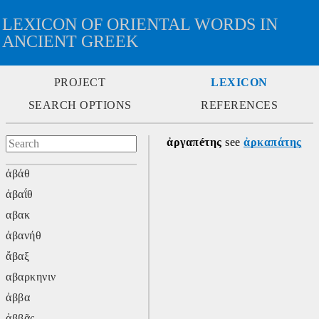
LEXICON OF ORIENTAL WORDS IN
ANCIENT GREEK
PROJECT
LEXICON
SEARCH OPTIONS
REFERENCES
ἀργαπéτης
 see 
ἀρκαπάτης
ἀβάθ
ἀβαΐθ
αβακ
ἀβανήθ
ἄβαξ
αβαρκηνιν
ἀββα
ἀββᾶς