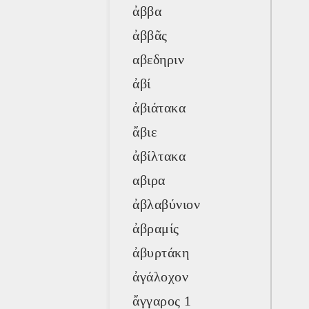
ἀββα
ἀββᾶς
αβεδηριν
ἀβί
ἀβιάτακα
ἄβιε
ἀβίλτακα
αβιρα
ἀβλαβύνιον
ἀβραμίς
ἀβυρτάκη
ἀγάλοχον
ἄγγαρος 1