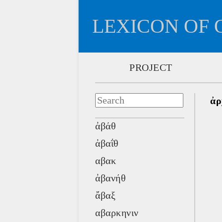
LEXICON OF 
PROJECT
ἀρ
ἀβάθ
ἀβαΐθ
αβακ
ἀβανήθ
ἄβαξ
αβαρκηνιν