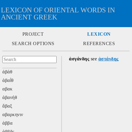
LEXICON OF ORIENTAL WORDS IN
ANCIENT GREEK
PROJECT
LEXICON
SEARCH OPTIONS
REFERENCES
ἀσγάνδης
 see 
ἀστάνδης
ἀβάθ
ἀβαΐθ
αβακ
ἀβανήθ
ἄβαξ
αβαρκηνιν
ἀββα
ἀββᾶς