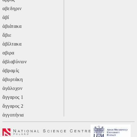
αβεδηριν
ἀβί
ἀβιάτακα
ἄβιε
ἀβίλτακα
αβιρα
ἀβλαβύνιον
ἀβραμίς
ἀβυρτάκη
ἀγάλοχον
ἄγγαρος 1
ἄγγαρος 2
ἀγγοπήνια
ἄγλυ
ἄγον