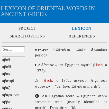
LEXICON OF ORIENTAL WORDS IN
ANCIENT GREEK
PROJECT
LEXICON
SEARCH OPTIONS
REFERENCES
ἀέντιον
<Egyptian; Early Byzantine
period>
ἀβάθ
👉
ἀέντιον
–
‘an Egyptian myrrh’ (
Hsch.
α
ἀβαΐθ
1372).
αβακ
⚠
Hsch.
α 1372: ἀέντιον· Αἰγύπτιον
ἀβανήθ
σμυρνίον – “
aention:
Egyptian myrrh”.
ἄβαξ
αβαρκηνιν
🅔
An Egyptian word – Egyptian
ꜥntyw
ἀββα
‘aromatic resin (usually identified as
myrrh)’, Demotic
ꜥnṱ
‘id.’.
ἀββᾶς