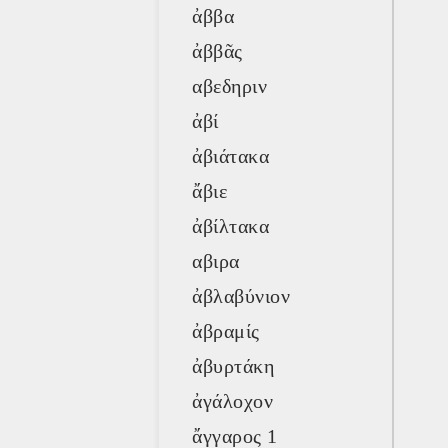
ἀββα
ἀββᾶς
αβεδηριν
ἀβί
ἀβιάτακα
ἄβιε
ἀβίλτακα
αβιρα
ἀβλαβύνιον
ἀβραμίς
ἀβυρτάκη
ἀγάλοχον
ἄγγαρος 1