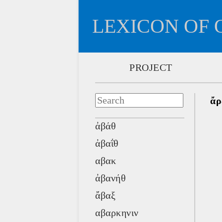
LEXICON OF 
PROJECT
ἄρ
ἀβάθ
ἀβαΐθ
αβακ
ἀβανήθ
ἄβαξ
αβαρκηνιν